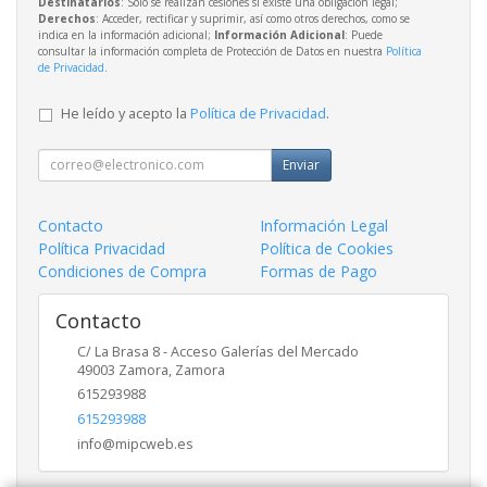
Destinatarios
: Solo se realizan cesiones si existe una obligación legal;
Derechos
: Acceder, rectificar y suprimir, así como otros derechos, como se
indica en la información adicional;
Información Adicional
: Puede
consultar la información completa de Protección de Datos en nuestra
Política
de Privacidad
.
He leído y acepto la
Política de Privacidad
.
Enviar
Contacto
Información Legal
Política Privacidad
Política de Cookies
Condiciones de Compra
Formas de Pago
Contacto
C/ La Brasa 8 - Acceso Galerías del Mercado
49003
Zamora
,
Zamora
615293988
615293988
info@mipcweb.es