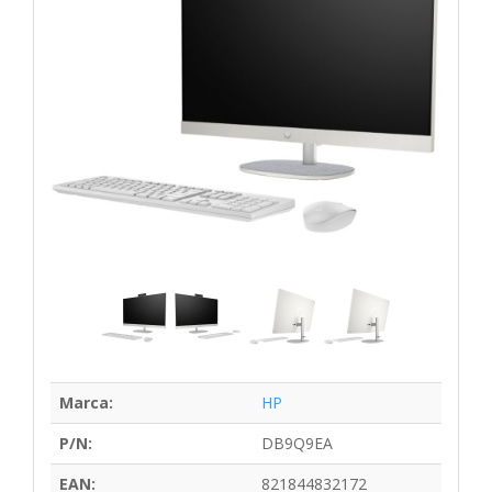
Marca:
HP
P/N:
DB9Q9EA
EAN:
821844832172