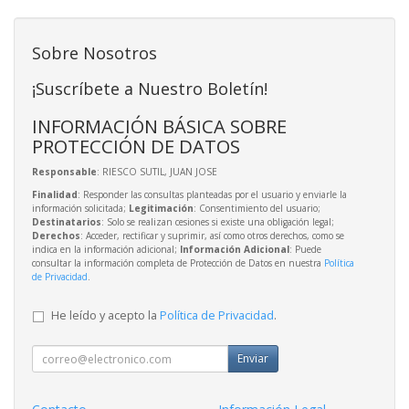
Sobre Nosotros
¡Suscríbete a Nuestro Boletín!
INFORMACIÓN BÁSICA SOBRE
PROTECCIÓN DE DATOS
Responsable
: RIESCO SUTIL, JUAN JOSE
Finalidad
: Responder las consultas planteadas por el usuario y enviarle la
información solicitada;
Legitimación
: Consentimiento del usuario;
Destinatarios
: Solo se realizan cesiones si existe una obligación legal;
Derechos
: Acceder, rectificar y suprimir, así como otros derechos, como se
indica en la información adicional;
Información Adicional
: Puede
consultar la información completa de Protección de Datos en nuestra
Política
de Privacidad
.
He leído y acepto la
Política de Privacidad
.
Enviar