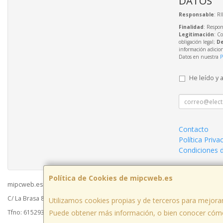
DATOS
Responsable
: R
Finalidad
: Respon
Legitimación
: C
obligación legal;
De
información adicio
Datos en nuestra
P
He leído y 
Contacto
Política Priva
Condiciones 
Política de Cookies de mipcweb.es
mipcweb.es © 2026
C/ La Brasa 8 - Acceso Galerías del Mercado - Oficina 49003, Zamora, Españ
Utilizamos cookies propias y de terceros para mejorar
Puede obtener más información, o bien conocer cómo
Tfno: 615293988 / 980 70 06 42