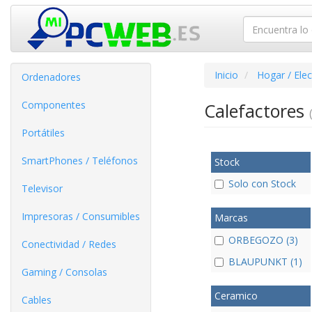
Inicio
Hogar / Ele
Ordenadores
Componentes
Calefactores
Portátiles
SmartPhones / Teléfonos
Stock
Solo con Stock
Televisor
Impresoras / Consumibles
Marcas
ORBEGOZO (3)
Conectividad / Redes
BLAUPUNKT (1)
Gaming / Consolas
Ceramico
Cables