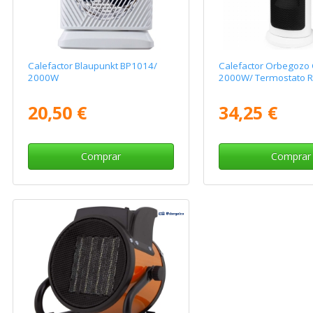
Calefactor Blaupunkt BP1014/
Calefactor Orbegozo
2000W
2000W/ Termostato R
20,50 €
34,25 €
Comprar
Comprar