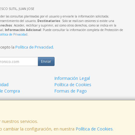
IESCO SUTIL, JUAN JOSE
der las consultas planteadas por el usuario y enviarle la información solicitada;
onsentimiento del usuario;
Destinatarios
: Solo se realizan cesiones si existe una
rechos
: Acceder, rectificar y suprimir, así como otros derechos, como se indica en la
nal;
Información Adicional
: Puede consultar la información completa de Protección de
olítica de Privacidad
.
acepto la
Política de Privacidad
.
Enviar
Información Legal
cidad
Política de Cookies
de Compra
Formas de Pago
a.
 nuestros servicios.
 cambiar la configuración, en nuestra
Política de Cookies
.