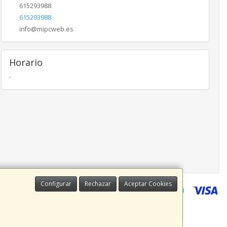
615293988
615293988
info@mipcweb.es
Horario
-
Configurar
Rechazar
Aceptar Cookies