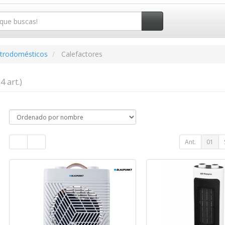
ctrodomésticos
Calefactores
(4 art.)
Ant.
01