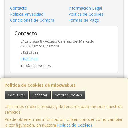
Contacto
Información Legal
Política Privacidad
Política de Cookies
Condiciones de Compra
Formas de Pago
Contacto
C/ La Brasa 8 - Acceso Galerías del Mercado
49003
Zamora
,
Zamora
615293988
615293988
info@mipcweb.es
Horario
Política de Cookies de mipcweb.es
-
Configurar
Rechazar
Aceptar Cookies
Utilizamos cookies propias y de terceros para mejorar nuestros
servicios.
C/ La Brasa 8 - Acceso Galerías del Mercado - Oficina 49003, Zamora,
España.
Puede obtener más información, o bien conocer cómo cambiar
la configuración, en nuestra
Política de Cookies
.
Tfno: 615293988 / 980 70 06 42