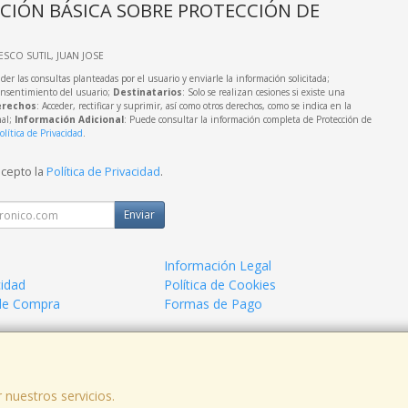
CIÓN BÁSICA SOBRE PROTECCIÓN DE
IESCO SUTIL, JUAN JOSE
der las consultas planteadas por el usuario y enviarle la información solicitada;
onsentimiento del usuario;
Destinatarios
: Solo se realizan cesiones si existe una
rechos
: Acceder, rectificar y suprimir, así como otros derechos, como se indica en la
nal;
Información Adicional
: Puede consultar la información completa de Protección de
olítica de Privacidad
.
acepto la
Política de Privacidad
.
Enviar
Información Legal
cidad
Política de Cookies
de Compra
Formas de Pago
a.
 nuestros servicios.