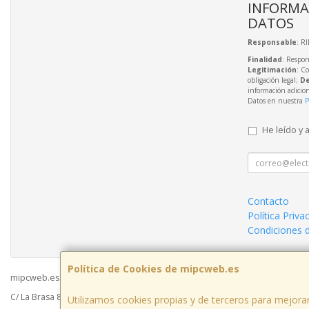
INFORMA
DATOS
Responsable
: R
Finalidad
: Respon
Legitimación
: C
obligación legal;
De
información adicio
Datos en nuestra
P
He leído y 
Contacto
Política Priva
Condiciones 
Política de Cookies de mipcweb.es
mipcweb.es © 2026
C/ La Brasa 8 - Acceso Galerías del Mercado - Oficina 49003, Zamora, Españ
Utilizamos cookies propias y de terceros para mejorar