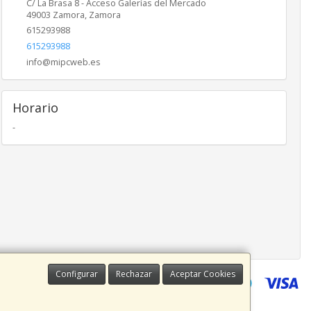
C/ La Brasa 8 - Acceso Galerías del Mercado
49003
Zamora
,
Zamora
615293988
615293988
info@mipcweb.es
Horario
-
Configurar
Rechazar
Aceptar Cookies