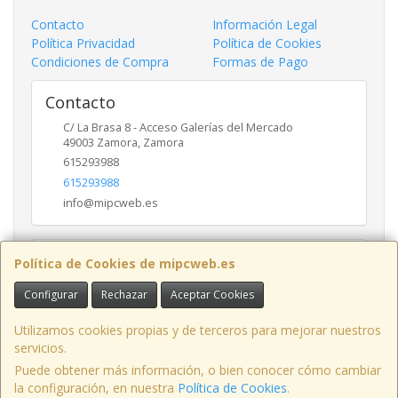
Contacto
Información Legal
Política Privacidad
Política de Cookies
Condiciones de Compra
Formas de Pago
Contacto
C/ La Brasa 8 - Acceso Galerías del Mercado
49003
Zamora
,
Zamora
615293988
615293988
info@mipcweb.es
Horario
Política de Cookies de mipcweb.es
-
Configurar
Rechazar
Aceptar Cookies
Utilizamos cookies propias y de terceros para mejorar nuestros
servicios.
C/ La Brasa 8 - Acceso Galerías del Mercado - Oficina 49003, Zamora,
España.
Puede obtener más información, o bien conocer cómo cambiar
la configuración, en nuestra
Política de Cookies
.
Tfno: 615293988 / 980 70 06 42