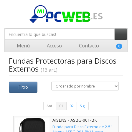
Menú
Acceso
Contacto
0
Fundas Protectoras para Discos
Externos
(13 art.)
Filtro
Ant.
01
02
Sig.
AISENS - ASBG-001-BK
Funda para Disco Externo de 2.5"
Aisens ASBG-001-BK/ Negra