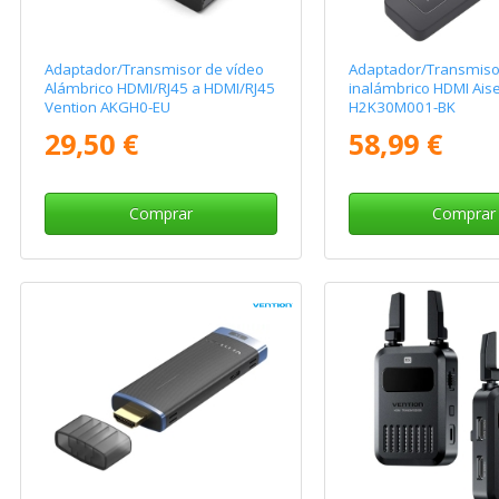
Adaptador/Transmisor de vídeo
Adaptador/Transmiso
Alámbrico HDMI/RJ45 a HDMI/RJ45
inalámbrico HDMI Ais
Vention AKGH0-EU
H2K30M001-BK
29,50 €
58,99 €
Comprar
Comprar