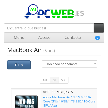
Menú
Acceso
Contacto
0
MacBook Air
(5 art.)
Filtro
Ant.
01
Sig.
APPLE - MDHJ4Y/A
Apple Macbook Air 13,6"/ M5 10-
Core CPU/ 16GB/ 1TB SSD/ 10-Core
GPU/ Azul