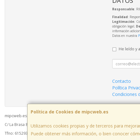
DATOS
Responsable
: R
Finalidad
: Respon
Legitimación
: C
obligación legal;
De
información adicio
Datos en nuestra
P
He leído y 
Contacto
Política Priva
Condiciones 
Política de Cookies de mipcweb.es
mipcweb.es © 2026
C/ La Brasa 8 - Acceso Galerías del Mercado - Oficina 49003, Zamora, Españ
Utilizamos cookies propias y de terceros para mejorar
Puede obtener más información, o bien conocer cómo
Tfno: 615293988 / 980 70 06 42