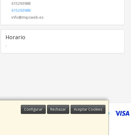
615293988
615293988
info@mipcweb.es
Horario
-
Configurar
Rechazar
Aceptar Cookies