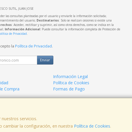
IESCO SUTIL, JUAN JOSE
der las consultas planteadas por el usuario y enviarle la información solicitada;
onsentimiento del usuario;
Destinatarios
: Solo se realizan cesiones si existe una
rechos
: Acceder, rectificar y suprimir, así como otros derechos, como se indica en la
nal;
Información Adicional
: Puede consultar la información completa de Protección de
olítica de Privacidad
.
acepto la
Política de Privacidad
.
Enviar
Información Legal
cidad
Política de Cookies
de Compra
Formas de Pago
a.
 nuestros servicios.
 cambiar la configuración, en nuestra
Política de Cookies
.