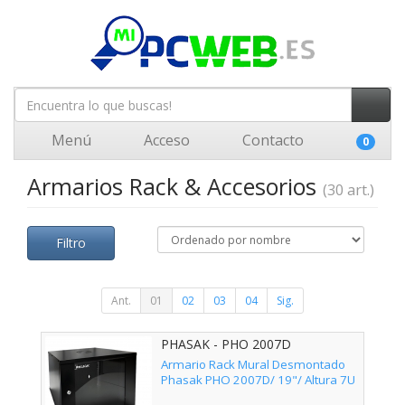
Menú
Acceso
Contacto
0
Armarios Rack & Accesorios
(30 art.)
Filtro
Ant.
01
02
03
04
Sig.
PHASAK - PHO 2007D
Armario Rack Mural Desmontado
Phasak PHO 2007D/ 19"/ Altura 7U