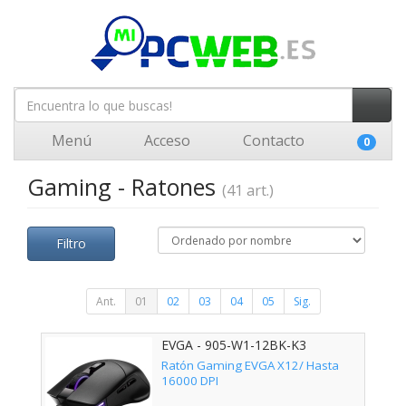
Menú
Acceso
Contacto
0
Gaming - Ratones
(41 art.)
Filtro
Ant.
01
02
03
04
05
Sig.
EVGA - 905-W1-12BK-K3
Ratón Gaming EVGA X12/ Hasta
16000 DPI