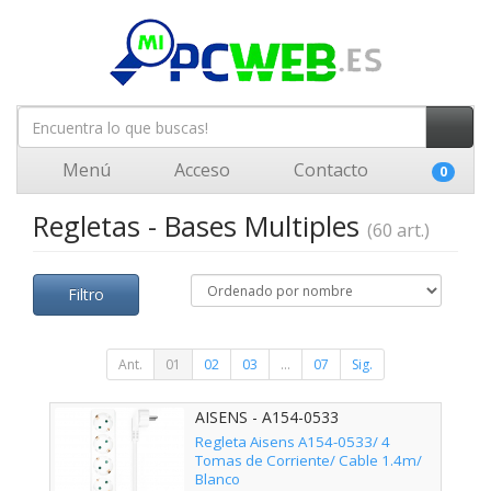
Menú
Acceso
Contacto
0
Regletas - Bases Multiples
(60 art.)
Filtro
Ant.
01
02
03
...
07
Sig.
AISENS - A154-0533
Regleta Aisens A154-0533/ 4
Tomas de Corriente/ Cable 1.4m/
Blanco