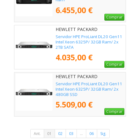
6.455,00 €
Comprar
HEWLETT PACKARD
ENTERPRISE - P87462-425
Servidor HPE ProLiant DL20 Gen11
Intel Xeon 6325P/ 32GB Ram/ 2x
2TB SATA
4.035,00 €
Comprar
HEWLETT PACKARD
ENTERPRISE - P87465-425
Servidor HPE ProLiant DL20 Gen11
Intel Xeon 6325P/ 32GB Ram/ 2x
480GB SSD
5.509,00 €
Comprar
Ant.
01
02
03
...
06
Sig.