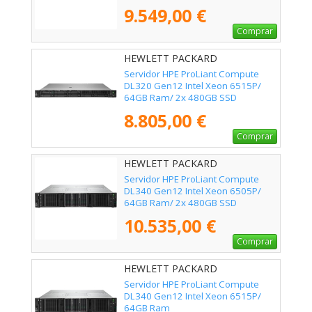
9.549,00 €
Comprar
HEWLETT PACKARD
ENTERPRISE - P87783-425
Servidor HPE ProLiant Compute
DL320 Gen12 Intel Xeon 6515P/
64GB Ram/ 2x 480GB SSD
8.805,00 €
Comprar
HEWLETT PACKARD
ENTERPRISE - P87782-425
Servidor HPE ProLiant Compute
DL340 Gen12 Intel Xeon 6505P/
64GB Ram/ 2x 480GB SSD
10.535,00 €
Comprar
HEWLETT PACKARD
ENTERPRISE - P87741-425
Servidor HPE ProLiant Compute
DL340 Gen12 Intel Xeon 6515P/
64GB Ram