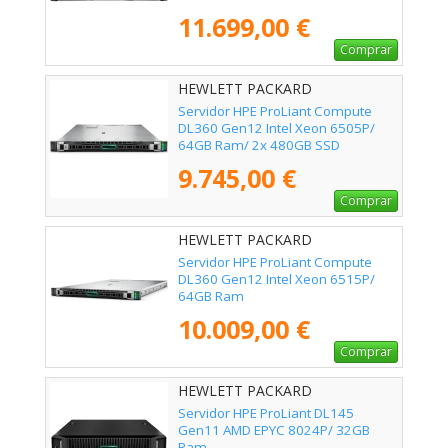
11.699,00 €
Comprar
HEWLETT PACKARD
ENTERPRISE - P89233-425
Servidor HPE ProLiant Compute
DL360 Gen12 Intel Xeon 6505P/
64GB Ram/ 2x 480GB SSD
9.745,00 €
Comprar
HEWLETT PACKARD
ENTERPRISE - P95989-425
Servidor HPE ProLiant Compute
DL360 Gen12 Intel Xeon 6515P/
64GB Ram
10.009,00 €
Comprar
HEWLETT PACKARD
ENTERPRISE - P79814-425
Servidor HPE ProLiant DL145
Gen11 AMD EPYC 8024P/ 32GB
Ram