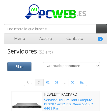
Menú
Acceso
Contacto
0
Servidores
(53 art.)
Filtro
Ant.
01
02
03
...
06
Sig.
HEWLETT PACKARD
ENTERPRISE - P87775-425
Servidor HPE ProLiant Compute
DL320 Gen12 Intel Xeon 6515P/
64GB Ram