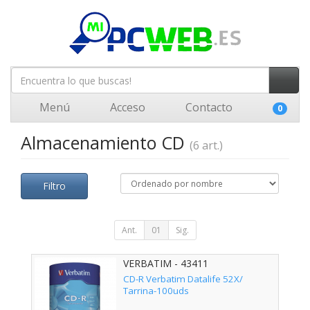
Menú
Acceso
Contacto
0
Almacenamiento CD
(6 art.)
Filtro
Ant.
01
Sig.
VERBATIM - 43411
CD-R Verbatim Datalife 52X/
Tarrina-100uds