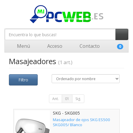
Menú
Acceso
Contacto
0
Masajeadores
(1 art.)
Filtro
Ant.
01
Sig.
SKG - SKG005
Masajeador de ojos SKG ES500
SKG005/ Blanco