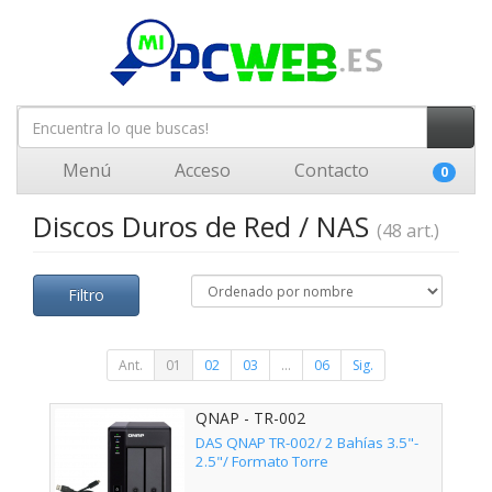
Menú
Acceso
Contacto
0
Discos Duros de Red / NAS
(48 art.)
Filtro
Ant.
01
02
03
...
06
Sig.
QNAP - TR-002
DAS QNAP TR-002/ 2 Bahías 3.5"-
2.5"/ Formato Torre