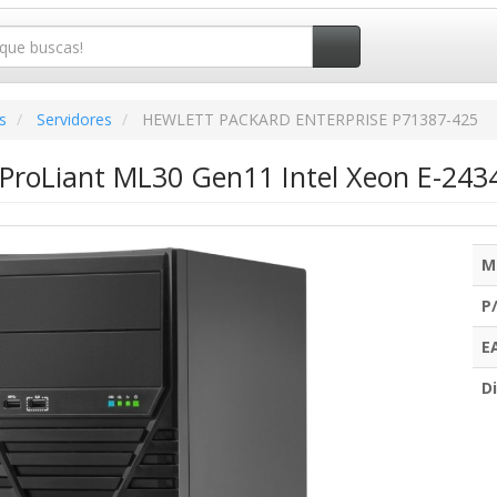
s
Servidores
HEWLETT PACKARD ENTERPRISE P71387-425
 ProLiant ML30 Gen11 Intel Xeon E-24
M
P
E
Di