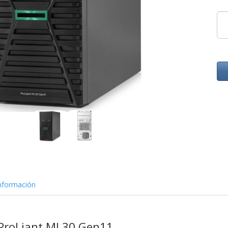
nformación
 ProLiant ML30 Gen11