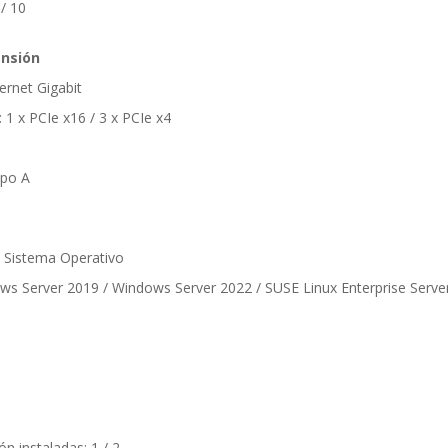
 / 10
ansión
hernet Gigabit
 1 x PCIe x16 / 3 x PCIe x4
ipo A
n Sistema Operativo
ws Server 2019 / Windows Server 2022 / SUSE Linux Enterprise Serve
n instaladas: 1 / 2