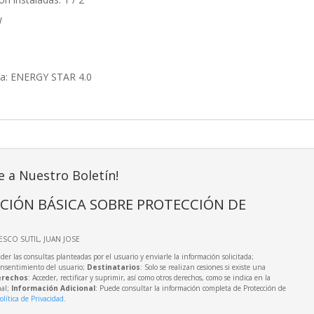
W
ica: ENERGY STAR 4.0
e a Nuestro Boletín!
CIÓN BÁSICA SOBRE PROTECCIÓN DE
IESCO SUTIL, JUAN JOSE
der las consultas planteadas por el usuario y enviarle la información solicitada;
onsentimiento del usuario;
Destinatarios
: Solo se realizan cesiones si existe una
rechos
: Acceder, rectificar y suprimir, así como otros derechos, como se indica en la
nal;
Información Adicional
: Puede consultar la información completa de Protección de
olítica de Privacidad
.