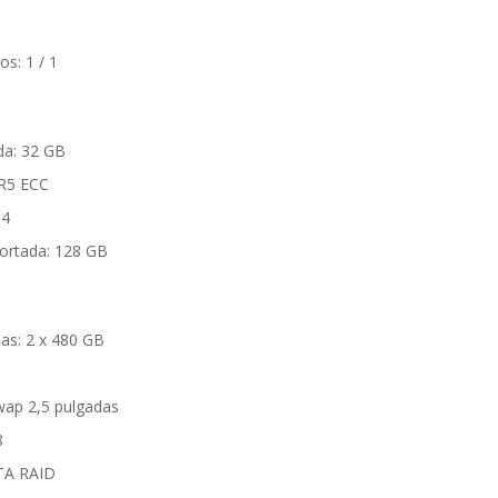
s: 1 / 1
da: 32 GB
R5 ECC
 4
rtada: 128 GB
as: 2 x 480 GB
wap 2,5 pulgadas
8
TA RAID