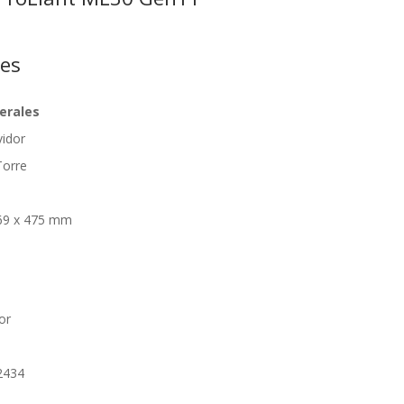
nes
erales
vidor
Torre
369 x 475 mm
or
2434