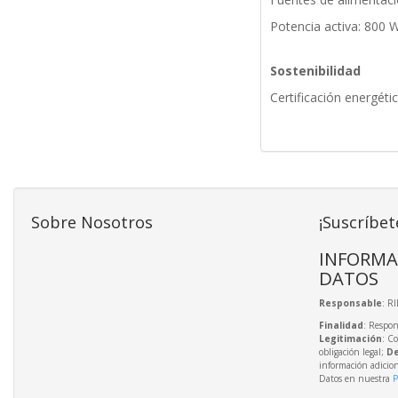
Potencia activa: 800 
Sostenibilidad
Certificación energét
Sobre Nosotros
¡Suscríbet
INFORMA
DATOS
Responsable
: R
Finalidad
: Respon
Legitimación
: C
obligación legal;
De
información adicio
Datos en nuestra
P