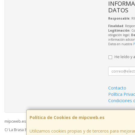
INFORMA
DATOS
Responsable
: R
Finalidad
: Respon
Legitimación
: C
obligación legal;
De
información adicio
Datos en nuestra
P
He leído y 
Contacto
Política Priva
Condiciones 
Política de Cookies de mipcweb.es
mipcweb.es © 2026
C/ La Brasa 8 - Acceso Galerías del Mercado - Oficina 49003, Zamora, Españ
Utilizamos cookies propias y de terceros para mejorar