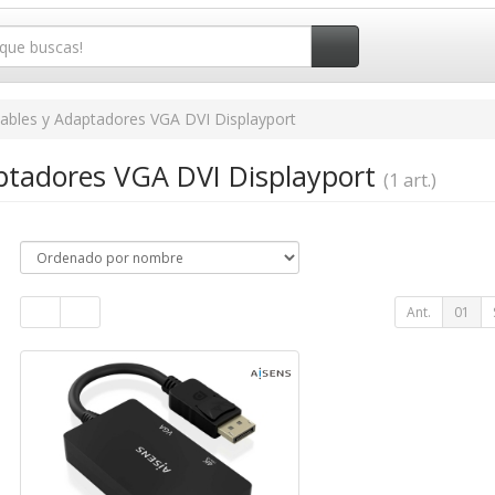
ables y Adaptadores VGA DVI Displayport
ptadores VGA DVI Displayport
(1 art.)
Ant.
01