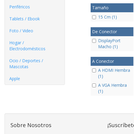
Periféricos
Tamaño
15 Cm (1)
Tablets / Ebook
Foto / Video
De Conector
DisplayPort
Hogar /
Macho (1)
Electrodomésticos
Ocio / Deportes /
A Conector
Mascotas
A HDMI Hembra
(1)
Apple
A VGA Hembra
(1)
Sobre Nosotros
¡Suscríbet