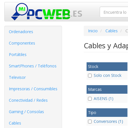
Inicio
Cables
C
Ordenadores
Componentes
Cables y Ada
Portátiles
SmartPhones / Teléfonos
Stock
Solo con Stock
Televisor
Impresoras / Consumibles
Marcas
AISENS (1)
Conectividad / Redes
Gaming / Consolas
Tipo
Conversores (1)
Cables