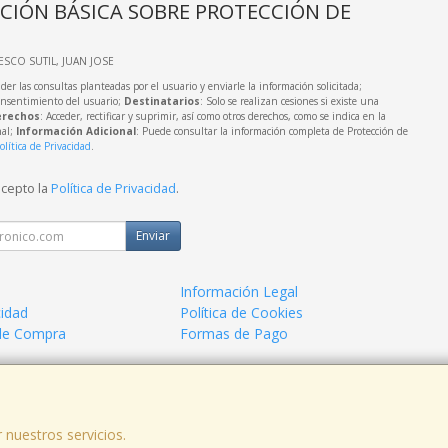
CIÓN BÁSICA SOBRE PROTECCIÓN DE
IESCO SUTIL, JUAN JOSE
der las consultas planteadas por el usuario y enviarle la información solicitada;
onsentimiento del usuario;
Destinatarios
: Solo se realizan cesiones si existe una
rechos
: Acceder, rectificar y suprimir, así como otros derechos, como se indica en la
nal;
Información Adicional
: Puede consultar la información completa de Protección de
olítica de Privacidad
.
acepto la
Política de Privacidad
.
Enviar
Información Legal
cidad
Política de Cookies
de Compra
Formas de Pago
a.
 nuestros servicios.