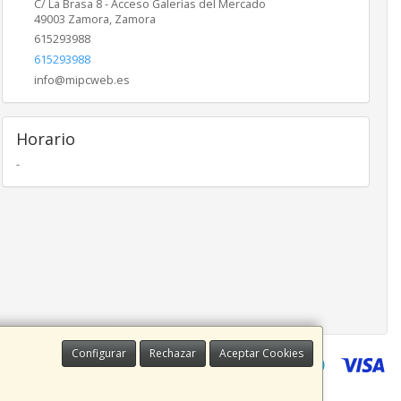
C/ La Brasa 8 - Acceso Galerías del Mercado
49003
Zamora
,
Zamora
615293988
615293988
info@mipcweb.es
Horario
-
Configurar
Rechazar
Aceptar Cookies