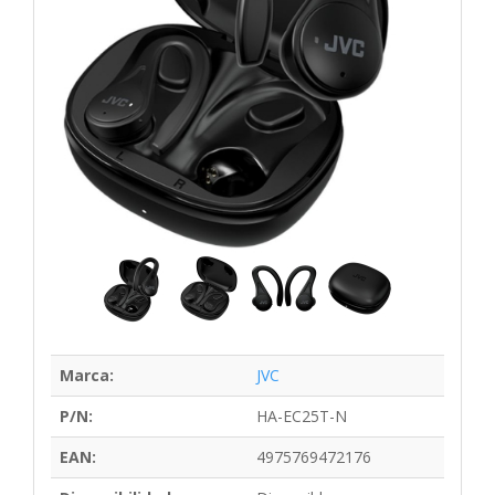
Marca:
JVC
P/N:
HA-EC25T-N
EAN:
4975769472176