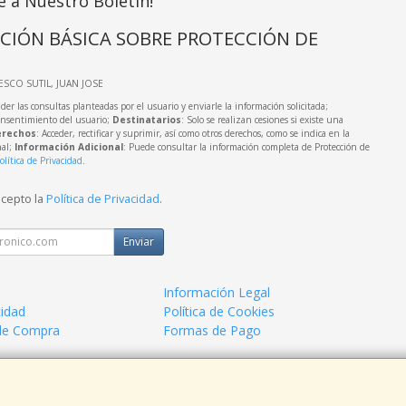
e a Nuestro Boletín!
CIÓN BÁSICA SOBRE PROTECCIÓN DE
IESCO SUTIL, JUAN JOSE
der las consultas planteadas por el usuario y enviarle la información solicitada;
onsentimiento del usuario;
Destinatarios
: Solo se realizan cesiones si existe una
rechos
: Acceder, rectificar y suprimir, así como otros derechos, como se indica en la
nal;
Información Adicional
: Puede consultar la información completa de Protección de
olítica de Privacidad
.
acepto la
Política de Privacidad
.
Enviar
Información Legal
cidad
Política de Cookies
de Compra
Formas de Pago