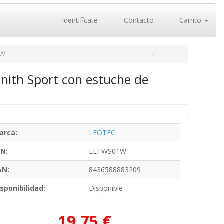
Identifícate
Contacto
Carrito
1W
enith Sport con estuche de
arca:
LEOTEC
/N:
LETWS01W
AN:
8436588883209
sponibilidad:
Disponible
19,75 €