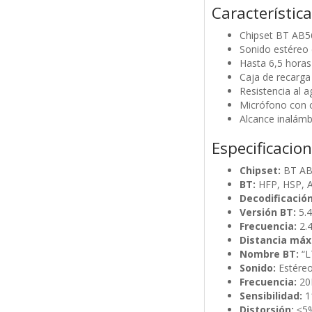
Característic
Chipset BT AB56
Sonido estéreo 
Hasta 6,5 hora
Caja de recarg
Resistencia al 
Micrófono con c
Alcance inalámb
Especificacio
Chipset:
BT A
BT:
HFP, HSP, 
Decodificación
Versión BT:
5.4
Frecuencia:
2.
Distancia máx
Nombre BT:
“
Sonido:
Estére
Frecuencia:
20
Sensibilidad:
1
Distorsión:
≤5