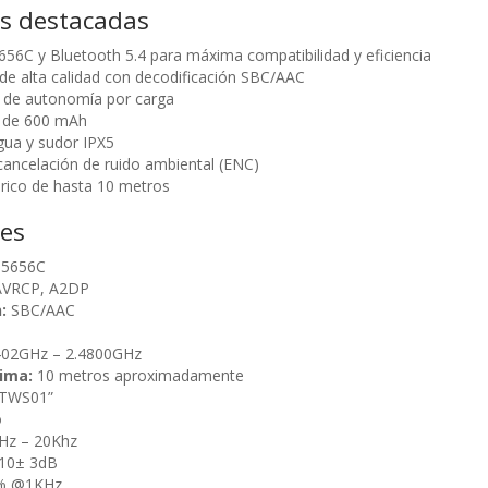
as destacadas
56C y Bluetooth 5.4 para máxima compatibilidad y eficiencia
de alta calidad con decodificación SBC/AAC
s de autonomía por carga
a de 600 mAh
agua y sudor IPX5
ancelación de ruido ambiental (ENC)
rico de hasta 10 metros
nes
B5656C
AVRCP, A2DP
:
SBC/AAC
402GHz – 2.4800GHz
ima:
10 metros aproximadamente
LTWS01”
o
Hz – 20Khz
10± 3dB
% @1KHz