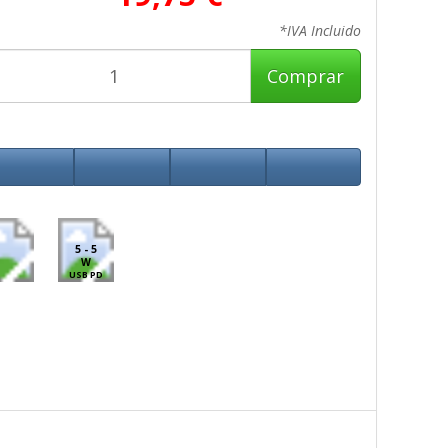
*IVA Incluido
Comprar
5 - 5
W
USB PD