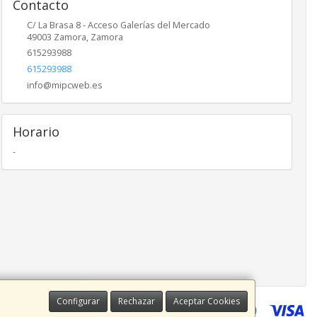
Contacto
C/ La Brasa 8 - Acceso Galerías del Mercado
49003
Zamora
,
Zamora
615293988
615293988
info@mipcweb.es
Horario
-
Configurar
Rechazar
Aceptar Cookies