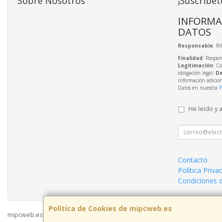
Sobre Nosotros
¡Suscríbet
INFORMA
DATOS
Responsable
: R
Finalidad
: Respon
Legitimación
: C
obligación legal;
De
información adicio
Datos en nuestra
P
He leído y 
Contacto
Política Priva
Condiciones 
Política de Cookies de mipcweb.es
mipcweb.es © 2026