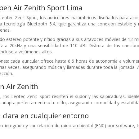
pen Air Zenith Sport Lima
Leotec Zenit Sport, los auriculares inalámbricos diseñados para a
ma tecnología Bluetooth 5.4, que garantiza una conexión estable y
enas.
o estéreo potente y nítido gracias a sus altavoces móviles de 12 
z a 20kHz y una sensibilidad de 110 dB. Disfruta de tus cancione
 incluso a volúmenes altos.
ciones: cada auricular ofrece hasta 6,5 horas de autonomía a volu
rias veces, asegurando música y llamadas durante toda la jornada. 
acción.
n Air Zenith
, los Leotec Zenit Sport resisten el sudor y las salpicaduras, ideal
 adapta perfectamente a tu oído, asegurando comodidad y estabilid
clara en cualquier entorno
o integrado y cancelación de ruido ambiental (ENC) por software, t