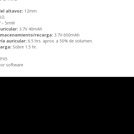
el altavoz:
12mm
6Ω
W－5mW
uricular:
3.7V 40mAh
almacenamiento/recarga:
3.7V 600mAh
ía auricular:
6.5 hrs. aprox. a 50% de volumen.
arga:
Sobre 1.5 hr.
IPX5
 por software