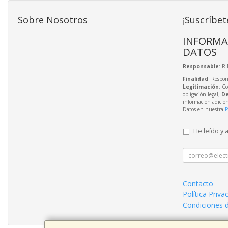
Sobre Nosotros
¡Suscríbet
INFORMA
DATOS
Responsable
: R
Finalidad
: Respon
Legitimación
: C
obligación legal;
De
información adicio
Datos en nuestra
P
He leído y 
Contacto
Política Priva
Condiciones 