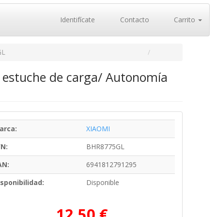
Identifícate
Contacto
Carrito
GL
n estuche de carga/ Autonomía
arca:
XIAOMI
/N:
BHR8775GL
AN:
6941812791295
sponibilidad:
Disponible
12,50 €