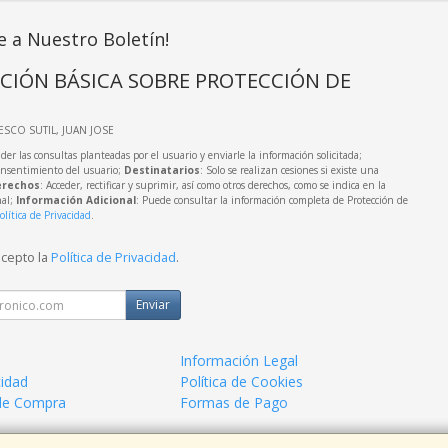
e a Nuestro Boletín!
CIÓN BÁSICA SOBRE PROTECCIÓN DE
IESCO SUTIL, JUAN JOSE
der las consultas planteadas por el usuario y enviarle la información solicitada;
onsentimiento del usuario;
Destinatarios
: Solo se realizan cesiones si existe una
rechos
: Acceder, rectificar y suprimir, así como otros derechos, como se indica en la
nal;
Información Adicional
: Puede consultar la información completa de Protección de
olítica de Privacidad
.
acepto la
Política de Privacidad
.
Enviar
Información Legal
cidad
Política de Cookies
de Compra
Formas de Pago