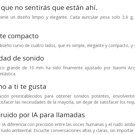
que no sentirás que están ahí.
iene un diseño limpio y elegante. Cada auricular pesa solo 3,6 g, 
te compacto
diseño curvo de cuatro lados, que es simple, elegante y compacto, 
idad de sonido
ico grande de 10 mm ha sido finamente ajustado por Xiaomi Acou
ntástica.
o a ti te gusta
ión preestablecidos para obtener sonidos potentes, envolventes
tisfacer las necesidades de la mayoría, sin dejar de satisfacer los requ
ruido por IA para llamadas
e IA diferencia con precisión entre las voces humanas y el ruido am
 ruido ambiental. Escuche conversaciones altas y claras, sin importa