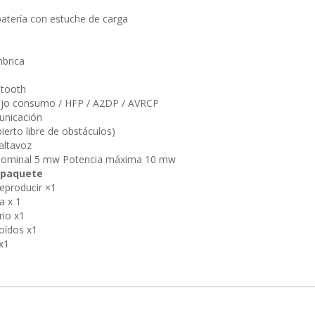
batería con estuche de carga
mbrica
etooth
ajo consumo / HFP / A2DP / AVRCP
unicación
ierto libre de obstáculos)
altavoz
nominal 5 mw Potencia máxima 10 mw
 paquete
eproducir ×1
a x 1
rio x1
oídos x1
x1