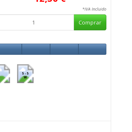
*IVA Incluido
Comprar
5 - 5
W