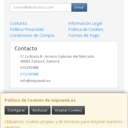
Enviar
Contacto
Información Legal
Política Privacidad
Política de Cookies
Condiciones de Compra
Formas de Pago
Contacto
C/ La Brasa 8 - Acceso Galerías del Mercado
49003
Zamora
,
Zamora
615293988
615293988
info@mipcweb.es
Horario
Política de Cookies de mipcweb.es
-
Configurar
Rechazar
Aceptar Cookies
Utilizamos cookies propias y de terceros para mejorar nuestros
servicios.