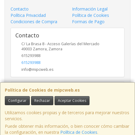
Contacto
Información Legal
Política Privacidad
Política de Cookies
Condiciones de Compra
Formas de Pago
Contacto
C/ La Brasa 8 - Acceso Galerías del Mercado
49003
Zamora
,
Zamora
615293988
615293988
info@mipcweb.es
Horario
Política de Cookies de mipcweb.es
-
Configurar
Rechazar
Aceptar Cookies
Utilizamos cookies propias y de terceros para mejorar nuestros
servicios.
C/ La Brasa 8 - Acceso Galerías del Mercado - Oficina 49003, Zamora,
España.
Puede obtener más información, o bien conocer cómo cambiar
la configuración, en nuestra
Política de Cookies
.
Tfno: 615293988 / 980 70 06 42