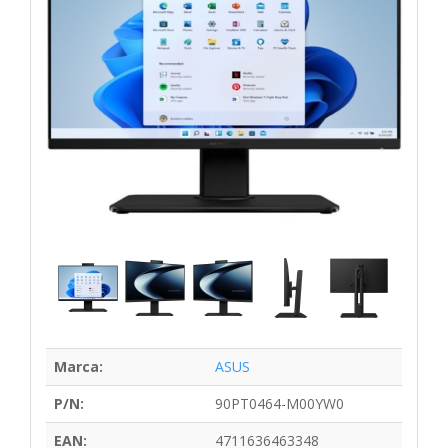
Marca:
ASUS
P/N:
90PT0464-M00YW0
EAN:
4711636463348