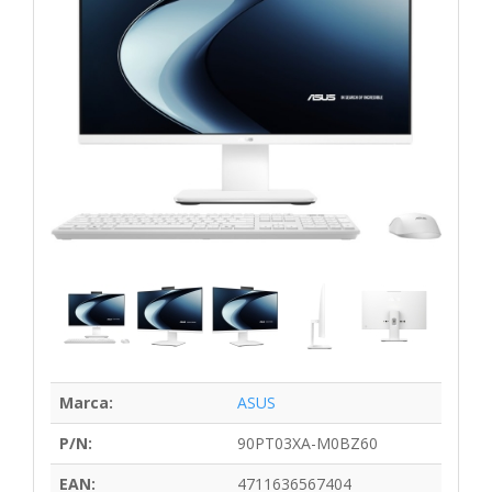
Marca:
ASUS
P/N:
90PT03XA-M0BZ60
EAN:
4711636567404