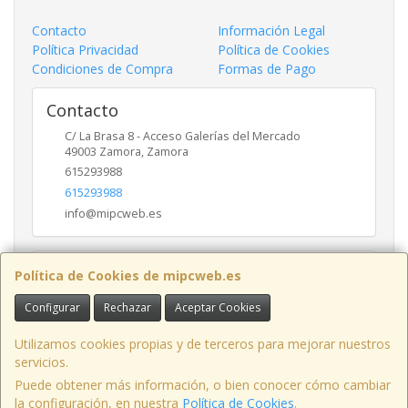
Contacto
Información Legal
Política Privacidad
Política de Cookies
Condiciones de Compra
Formas de Pago
Contacto
C/ La Brasa 8 - Acceso Galerías del Mercado
49003
Zamora
,
Zamora
615293988
615293988
info@mipcweb.es
Horario
Política de Cookies de mipcweb.es
-
Configurar
Rechazar
Aceptar Cookies
Utilizamos cookies propias y de terceros para mejorar nuestros
servicios.
C/ La Brasa 8 - Acceso Galerías del Mercado - Oficina 49003, Zamora,
España.
Puede obtener más información, o bien conocer cómo cambiar
la configuración, en nuestra
Política de Cookies
.