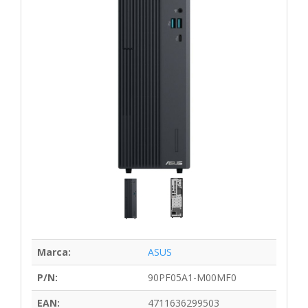
Marca:
ASUS
P/N:
90PF05A1-M00MF0
EAN:
4711636299503