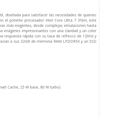
l, diseñada para satisfacer las necesidades de quienes
on el potente procesador Intel Core Ultra 7 356H, este
tareas más exigentes, desde complejas simulaciones hasta
na imágenes impresionantes con una claridad y un color
una respuesta rápida con su tasa de refresco de 120Hz y
der, gracias a sus 32GB de memoria RAM LPDDR5X y un SSD
Smart Cache, 25 W base, 80 W turbo)