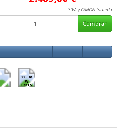
*IVA y CANON Incluido
Comprar
33 - 90
W
USB PD