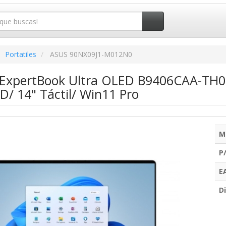
Portatiles
ASUS 90NX09J1-M012N0
s ExpertBook Ultra OLED B9406CAA-TH09
D/ 14" Táctil/ Win11 Pro
M
P
E
Di