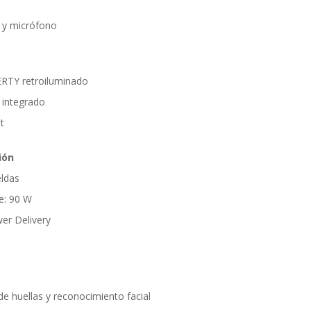
 y micrófono
RTY retroiluminado
 integrado
t
ión
eldas
e: 90 W
er Delivery
de huellas y reconocimiento facial