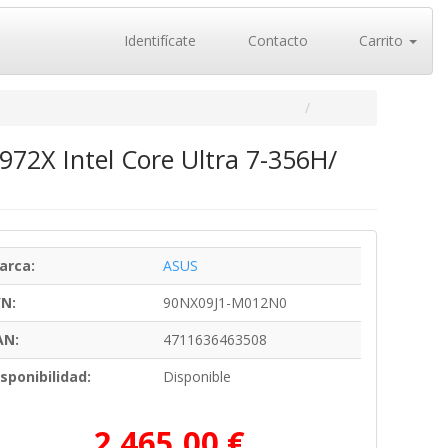
Identifícate
Contacto
Carrito
72X Intel Core Ultra 7-356H/
arca:
ASUS
/N:
90NX09J1-M012N0
AN:
4711636463508
sponibilidad:
Disponible
2.465,00 €