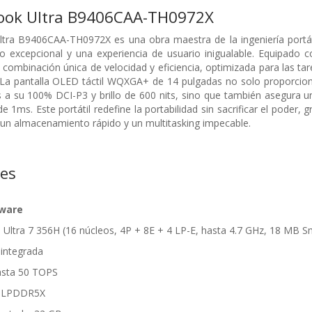
ook Ultra B9406CAA-TH0972X
tra B9406CAA-TH0972X es una obra maestra de la ingeniería portáti
 excepcional y una experiencia de usuario inigualable. Equipado c
a combinación única de velocidad y eficiencia, optimizada para las 
a. La pantalla OLED táctil WQXGA+ de 14 pulgadas no solo proporcio
s a su 100% DCI-P3 y brillo de 600 nits, sino que también asegura 
e 1ms. Este portátil redefine la portabilidad sin sacrificar el po
un almacenamiento rápido y un multitasking impecable.
nes
dware
e Ultra 7 356H (16 núcleos, 4P + 8E + 4 LP-E, hasta 4.7 GHz, 18 MB 
 integrada
hasta 50 TOPS
B LPDDR5X