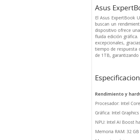
Asus ExpertB
El Asus ExpertBook Ul
buscan un rendimiento
dispositivo ofrece un
fluida edición gráfic
excepcionales, gracia
tiempo de respuesta d
de 1TB, garantizando 
Especificacio
Rendimiento y har
Procesador: Intel Cor
Gráfica: Intel Graphics
NPU: Intel AI Boost 
Memoria RAM: 32 G