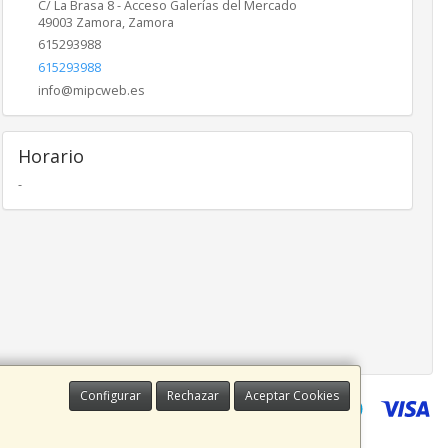
C/ La Brasa 8 - Acceso Galerías del Mercado
49003
Zamora
,
Zamora
615293988
615293988
info@mipcweb.es
Horario
-
Configurar
Rechazar
Aceptar Cookies