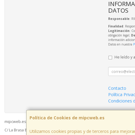
INFORMA
DATOS
Responsable
: R
Finalidad
: Respon
Legitimación
: C
obligación legal;
De
información adicio
Datos en nuestra
P
He leído y 
Contacto
Política Priva
Condiciones 
Política de Cookies de mipcweb.es
mipcweb.es © 2026
C/ La Brasa 8 - Acceso Galerías del Mercado - Oficina 49003, Zamora, Españ
Utilizamos cookies propias y de terceros para mejorar