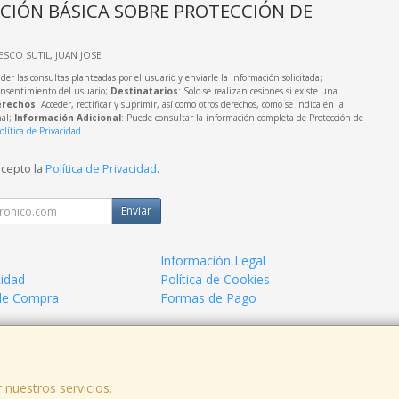
CIÓN BÁSICA SOBRE PROTECCIÓN DE
IESCO SUTIL, JUAN JOSE
der las consultas planteadas por el usuario y enviarle la información solicitada;
onsentimiento del usuario;
Destinatarios
: Solo se realizan cesiones si existe una
rechos
: Acceder, rectificar y suprimir, así como otros derechos, como se indica en la
nal;
Información Adicional
: Puede consultar la información completa de Protección de
olítica de Privacidad
.
acepto la
Política de Privacidad
.
Enviar
Información Legal
cidad
Política de Cookies
de Compra
Formas de Pago
a.
 nuestros servicios.