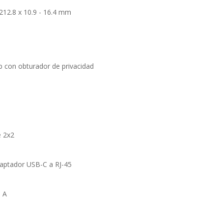
212.8 x 10.9 - 16.4 mm
 con obturador de privacidad
e 2x2
daptador USB-C a RJ-45
o A