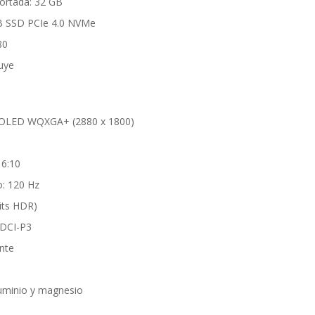
rtada: 32 GB
B SSD PCIe 4.0 NVMe
80
luye
s OLED WQXGA+ (2880 x 1800)
16:10
o: 120 Hz
nits HDR)
 DCI-P3
ante
luminio y magnesio