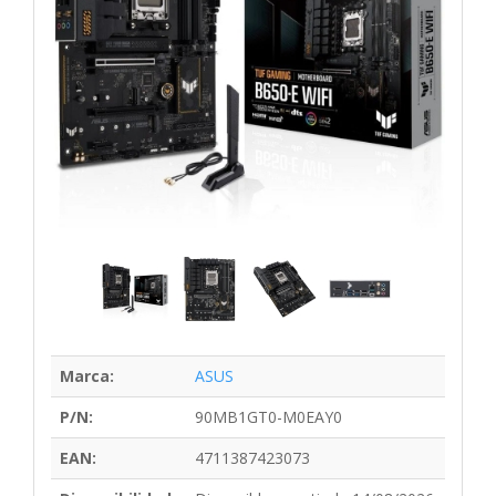
Marca:
ASUS
P/N:
90MB1GT0-M0EAY0
EAN:
4711387423073