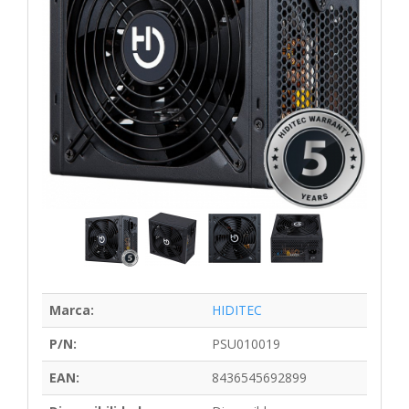
Marca:
HIDITEC
P/N:
PSU010019
EAN:
8436545692899