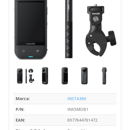
Marca:
INSTA360
P/N:
INX5MOB1
EAN:
6977644761472