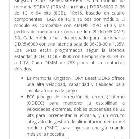
Kingston FURY KF560C36BBE-8 es un módulo de
memoria SDRAM (DRAM sincrónica) DDR5-6000 CL36
de 1G x 64 bits (8GB), 1Rx16, basado en cuatro
componentes FBGA de 1G x 16 bits por módulo. El
módulo es compatible con AMD® EXPO v1.0 y los
perfiles de memoria extrema de Intel® (Intel® XMP)
3.0. Cada módulo ha sido probado para funcionar a
DDR5-6000 con una latencia baja de 36-38-38 a 1,35V.
Los SPDs están programados según la latencia
estándar JEDEC DDR5-4800 con tiempos de 40-39-39
a 1,1V. Cada DIMM de 288 pines utiliza contactos
dorados.
La memoria Kingston FURY Beast DDR5 ofrece
una alta velocidad, capacidad y fiabilidad para
las plataformas de juego
ECC (código de corrección de errores) interno
(ODECC) para mantener la estabilidad a
velocidades extremas, dobles subcanales de 32
bits para incrementar la eficacia, y un circuito
integrado de gestión de alimentación dentro del
módulo (PMIC) para inyectar energía cuando
más se la necesita