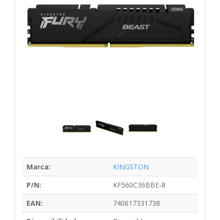
Marca:
KINGSTON
P/N:
KF560C36BBE-8
EAN:
740617331738