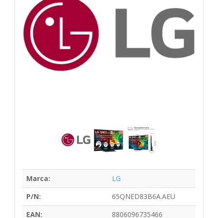
Marca:
LG
P/N:
65QNED83B6A.AEU
EAN:
8806096735466