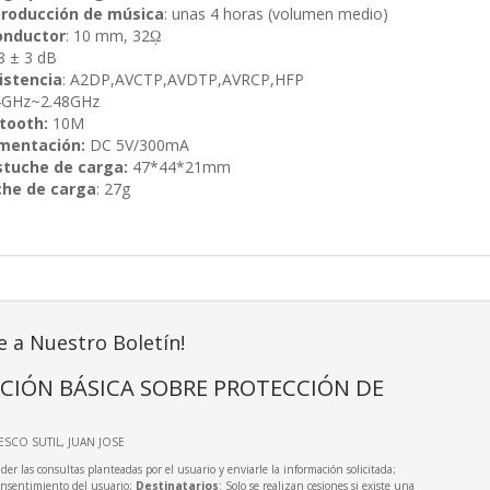
roducción de música
: unas 4 horas (volumen medio)
onductor
: 10 mm, 32ῼ
98 ± 3 dB
istencia
: A2DP,AVCTP,AVDTP,AVRCP,HFP
4GHz~2.48GHz
etooth:
10M
imentación:
DC 5V/300mA
tuche de carga:
47*44*21mm
che de carga
: 27g
e a Nuestro Boletín!
CIÓN BÁSICA SOBRE PROTECCIÓN DE
IESCO SUTIL, JUAN JOSE
der las consultas planteadas por el usuario y enviarle la información solicitada;
onsentimiento del usuario;
Destinatarios
: Solo se realizan cesiones si existe una