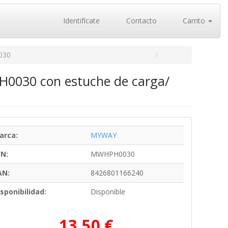
Identifícate
Contacto
Carrito
030
H0030 con estuche de carga/
arca:
MYWAY
/N:
MWHPH0030
AN:
8426801166240
sponibilidad:
Disponible
13,50 €