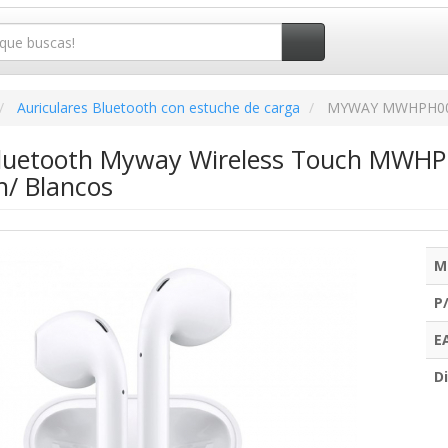
Auriculares Bluetooth con estuche de carga
MYWAY MWHPH0
Bluetooth Myway Wireless Touch MWHP
/ Blancos
M
P
E
Di