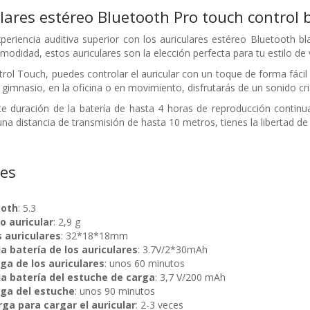
ares estéreo Bluetooth Pro touch control 
eriencia auditiva superior con los auriculares estéreo Bluetooth 
modidad, estos auriculares son la elección perfecta para tu estilo de v
trol Touch, puedes controlar el auricular con un toque de forma fác
 gimnasio, en la oficina o en movimiento, disfrutarás de un sonido cris
 duración de la batería de hasta 4 horas de reproducción continua,
una distancia de transmisión de hasta 10 metros, tienes la libertad de
nes
ooth
: 5.3
o auricular
: 2,9 g
 auriculares
: 32*18*18mm
a batería de los auriculares
: 3.7V/2*30mAh
ga de los auriculares
: unos 60 minutos
la batería del estuche de carga
: 3,7 V/200 mAh
ga del estuche
: unos 90 minutos
ga para cargar el auricular
: 2-3 veces