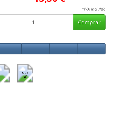
*IVA Incluido
Comprar
5 - 5
W