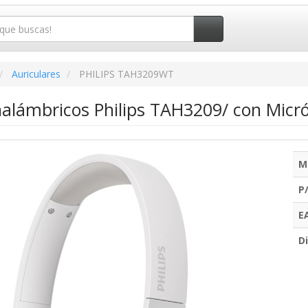
Auriculares
PHILIPS TAH3209WT
nalámbricos Philips TAH3209/ con Micr
M
P
E
Di