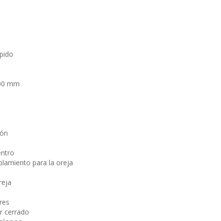
ápido
200 mm
ión
entro
plamiento para la oreja
reja
res
r cerrado