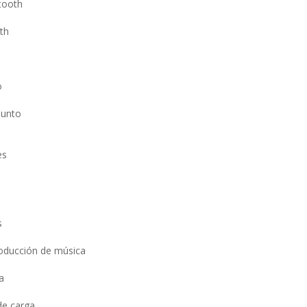
tooth
th
o
punto
es
s
oducción de música
a
de carga