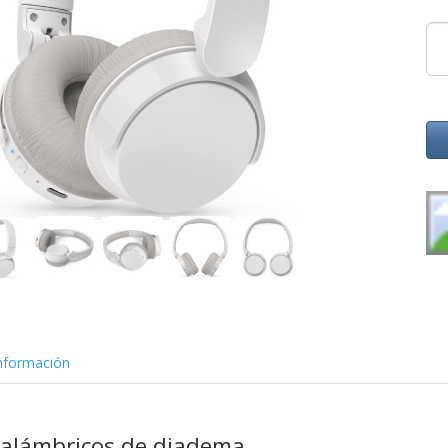
nformación
inalámbricos de diadema