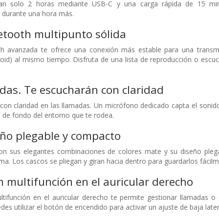
n solo 2 horas mediante USB-C y una carga rápida de 15 minut
 durante una hora más.
etooth multipunto sólida
h avanzada te ofrece una conexión más estable para una transmis
oid) al mismo tiempo. Disfruta de una lista de reproducción o escuc
das. Te escucharán con claridad
 con claridad en las llamadas. Un micrófono dedicado capta el sonid
do de fondo del entorno que te rodea.
eño plegable y compacto
Con sus elegantes combinaciones de colores mate y su diseño plegab
a. Los cascos se pliegan y giran hacia dentro para guardarlos fácilmen
n multifunción en el auricular derecho
tifunción en el auricular derecho te permite gestionar llamadas o 
edes utilizar el botón de encendido para activar un ajuste de baja laten