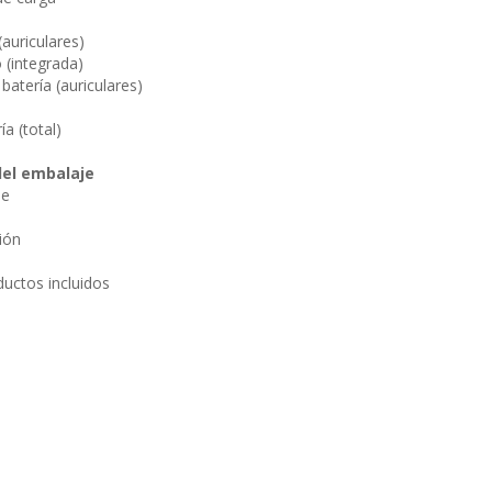
(auriculares)
o (integrada)
batería (auriculares)
ía (total)
el embalaje
je
ión
uctos incluidos