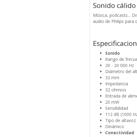
Sonido cálido 
Música, podcasts... D
audio de Philips para 
Especificacio
Sonido
Rango de frecu
20 - 20 000 Hz
Diámetro del al
32 mm
Impedancia
32 ohmios
Entrada de ali
20 mW
Sensibilidad
112 dB (1000 H
Tipo de altavoz
Dinámico
Conectividad