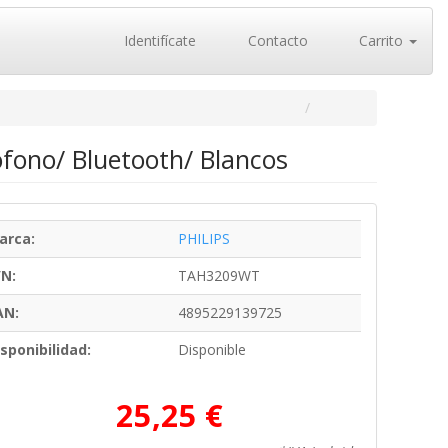
Identifícate
Contacto
Carrito
ófono/ Bluetooth/ Blancos
arca:
PHILIPS
/N:
TAH3209WT
AN:
4895229139725
sponibilidad:
Disponible
25,25 €