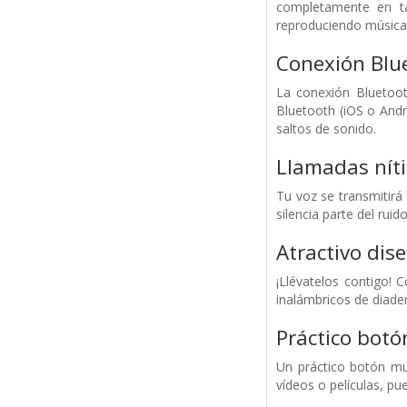
completamente en ta
reproduciendo música
Conexión Blu
La conexión Bluetoot
Bluetooth (iOS o Andr
saltos de sonido.
Llamadas níti
Tu voz se transmitirá
silencia parte del rui
Atractivo dis
¡Llévatelos contigo! 
inalámbricos de diadem
Práctico botó
Un práctico botón mul
vídeos o películas, pu