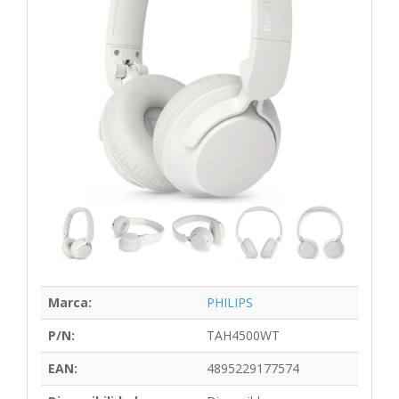
Marca:
PHILIPS
P/N:
TAH4500WT
EAN:
4895229177574