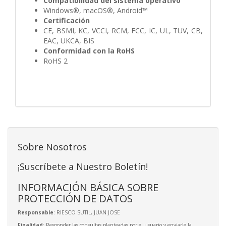
Compatibilidad del sistema operativo
Windows®, macOS®, Android™
Certificación
CE, BSMI, KC, VCCI, RCM, FCC, IC, UL, TUV, CB,
EAC, UKCA, BIS
Conformidad con la RoHS
RoHS 2
Sobre Nosotros
¡Suscríbete a Nuestro Boletín!
INFORMACIÓN BÁSICA SOBRE
PROTECCIÓN DE DATOS
Responsable
: RIESCO SUTIL, JUAN JOSE
Finalidad
: Responder las consultas planteadas por el usuario y enviarle la