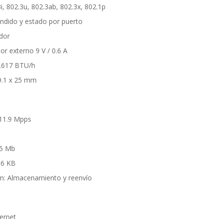
i, 802.3u, 802.3ab, 802.3x, 802.1p
ndido y estado por puerto
ador
or externo 9 V / 0.6 A
2.617 BTU/h
9.1 x 25 mm
 11.9 Mpps
.5 Mb
16 KB
n: Almacenamiento y reenvío
ernet