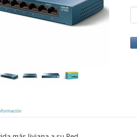
nformación
ida más liviana a su Red