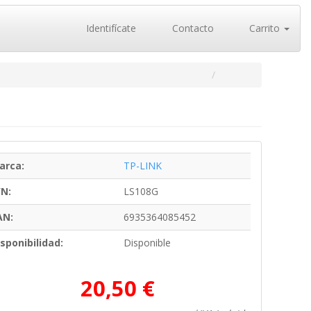
Identifícate
Contacto
Carrito
arca:
TP-LINK
/N:
LS108G
AN:
6935364085452
sponibilidad:
Disponible
20,50 €