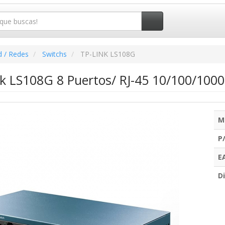
d / Redes
Switchs
TP-LINK LS108G
nk LS108G 8 Puertos/ RJ-45 10/100/1000
M
P
E
Di