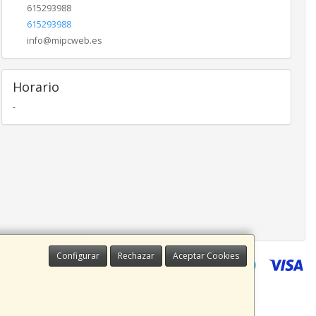
615293988
615293988
info@mipcweb.es
Horario
-
Configurar
Rechazar
Aceptar Cookies