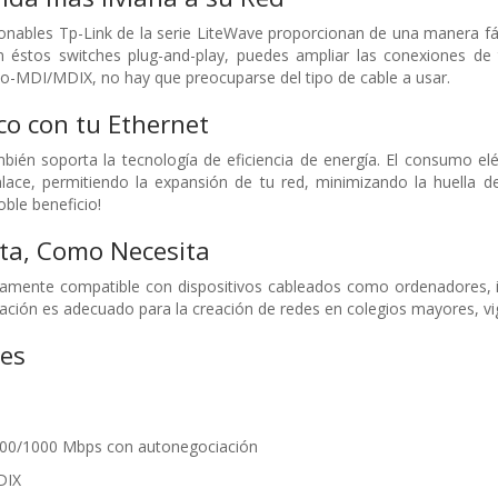
onables Tp-Link de la serie LiteWave proporcionan de una manera fácil
n éstos switches plug-and-play, puedes ampliar las conexiones de 
to-MDI/MDIX, no hay que preocuparse del tipo de cable a usar.
co con tu Ethernet
bién soporta la tecnología de eficiencia de energía. El consumo el
lace, permitiendo la expansión de tu red, minimizando la huella d
oble beneficio!
ta, Como Necesita
amente compatible con dispositivos cableados como ordenadores, 
cación es adecuado para la creación de redes en colegios mayores, v
nes
/100/1000 Mbps con autonegociación
DIX