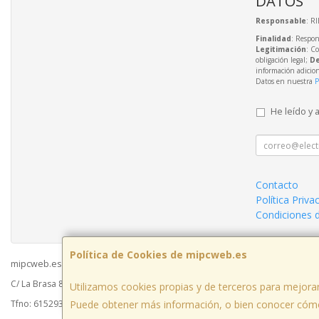
DATOS
Responsable
: R
Finalidad
: Respon
Legitimación
: C
obligación legal;
De
información adicio
Datos en nuestra
P
He leído y 
Contacto
Política Priva
Condiciones 
Política de Cookies de mipcweb.es
mipcweb.es © 2026
C/ La Brasa 8 - Acceso Galerías del Mercado - Oficina 49003, Zamora, Españ
Utilizamos cookies propias y de terceros para mejorar
Puede obtener más información, o bien conocer cómo
Tfno: 615293988 / 980 70 06 42