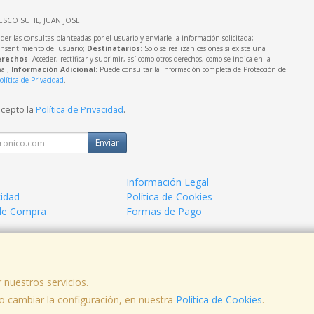
IESCO SUTIL, JUAN JOSE
der las consultas planteadas por el usuario y enviarle la información solicitada;
onsentimiento del usuario;
Destinatarios
: Solo se realizan cesiones si existe una
rechos
: Acceder, rectificar y suprimir, así como otros derechos, como se indica en la
nal;
Información Adicional
: Puede consultar la información completa de Protección de
olítica de Privacidad
.
acepto la
Política de Privacidad
.
Enviar
Información Legal
cidad
Política de Cookies
de Compra
Formas de Pago
a.
 nuestros servicios.
 cambiar la configuración, en nuestra
Política de Cookies
.