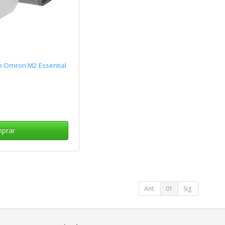
o Omron M2 Essential
prar
Ant.
01
Sig.