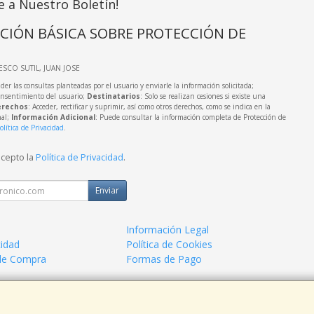
e a Nuestro Boletín!
CIÓN BÁSICA SOBRE PROTECCIÓN DE
IESCO SUTIL, JUAN JOSE
der las consultas planteadas por el usuario y enviarle la información solicitada;
onsentimiento del usuario;
Destinatarios
: Solo se realizan cesiones si existe una
rechos
: Acceder, rectificar y suprimir, así como otros derechos, como se indica en la
nal;
Información Adicional
: Puede consultar la información completa de Protección de
olítica de Privacidad
.
acepto la
Política de Privacidad
.
Enviar
Información Legal
cidad
Política de Cookies
de Compra
Formas de Pago