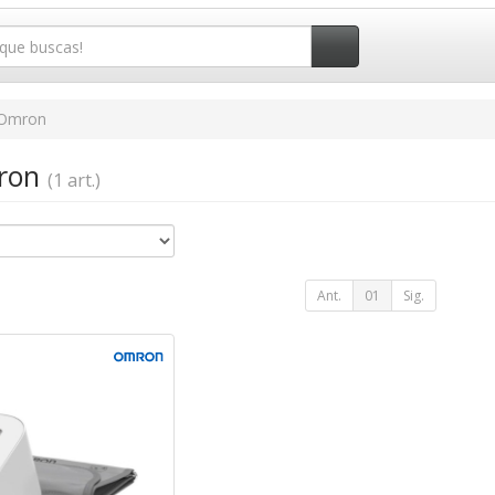
Omron
mron
(1 art.)
Ant.
01
Sig.