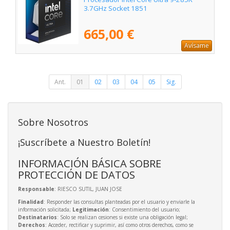
3.7GHz Socket 1851
665,00 €
Avísame
Ant.
01
02
03
04
05
Sig.
Sobre Nosotros
¡Suscríbete a Nuestro Boletín!
INFORMACIÓN BÁSICA SOBRE
PROTECCIÓN DE DATOS
Responsable
: RIESCO SUTIL, JUAN JOSE
Finalidad
: Responder las consultas planteadas por el usuario y enviarle la
información solicitada;
Legitimación
: Consentimiento del usuario;
Destinatarios
: Solo se realizan cesiones si existe una obligación legal;
Derechos
: Acceder, rectificar y suprimir, así como otros derechos, como se