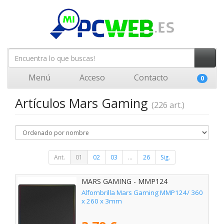
Menú
Acceso
Contacto
0
Artículos Mars Gaming
(226 art.)
Ant.
01
02
03
...
26
Sig.
MARS GAMING - MMP124
Alfombrilla Mars Gaming MMP124/ 360
x 260 x 3mm