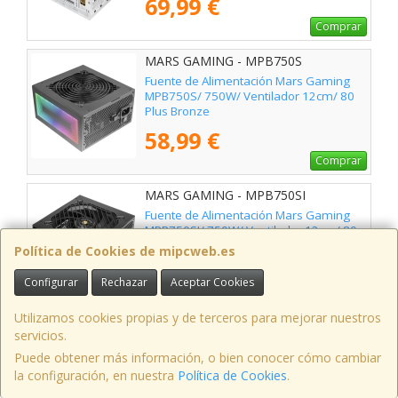
69,99 €
Comprar
MARS GAMING - MPB750S
Fuente de Alimentación Mars Gaming
MPB750S/ 750W/ Ventilador 12cm/ 80
Plus Bronze
58,99 €
Comprar
MARS GAMING - MPB750SI
Fuente de Alimentación Mars Gaming
MPB750SI/ 750W/ Ventilador 12cm/ 80
Plus Bronze
Política de Cookies de mipcweb.es
56,50 €
Configurar
Rechazar
Aceptar Cookies
Comprar
Utilizamos cookies propias y de terceros para mejorar nuestros
MARS GAMING - MPB750SIMW
servicios.
Fuente de Alimentación Mars Gaming
Puede obtener más información, o bien conocer cómo cambiar
MPB750SIM/ 750W/ Ventilador 14cm/ 80
la configuración, en nuestra
Política de Cookies
.
Plus Bronze