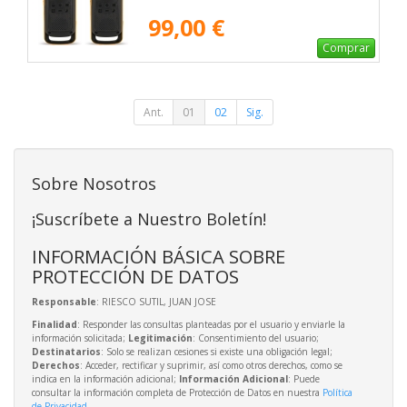
99,00 €
Comprar
Ant.
01
02
Sig.
Sobre Nosotros
¡Suscríbete a Nuestro Boletín!
INFORMACIÓN BÁSICA SOBRE
PROTECCIÓN DE DATOS
Responsable
: RIESCO SUTIL, JUAN JOSE
Finalidad
: Responder las consultas planteadas por el usuario y enviarle la
información solicitada;
Legitimación
: Consentimiento del usuario;
Destinatarios
: Solo se realizan cesiones si existe una obligación legal;
Derechos
: Acceder, rectificar y suprimir, así como otros derechos, como se
indica en la información adicional;
Información Adicional
: Puede
consultar la información completa de Protección de Datos en nuestra
Política
de Privacidad
.