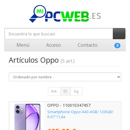
Menú
Acceso
Contacto
0
Artículos Oppo
(5 art.)
Ant.
01
Sig.
OPPO - 110010347457
Smartphone Oppo A40 4GB/ 128GB/
6.67"/ Lila