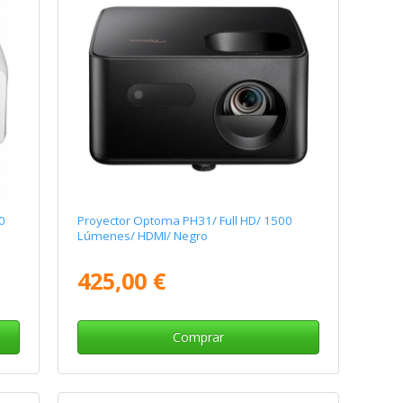
0
Proyector Optoma PH31/ Full HD/ 1500
Lúmenes/ HDMI/ Negro
425,00 €
Comprar