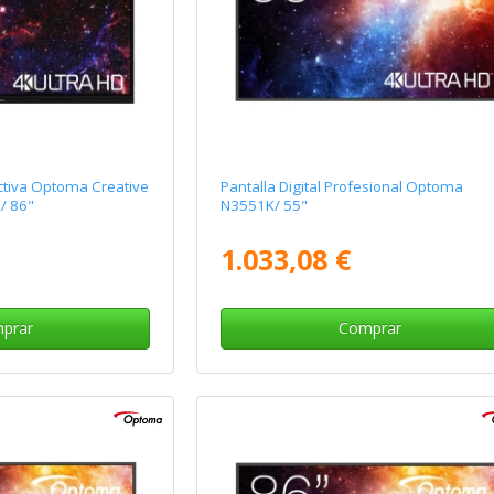
ractiva Optoma Creative
Pantalla Digital Profesional Optoma
/ 86"
N3551K/ 55"
1.033,08 €
prar
Comprar