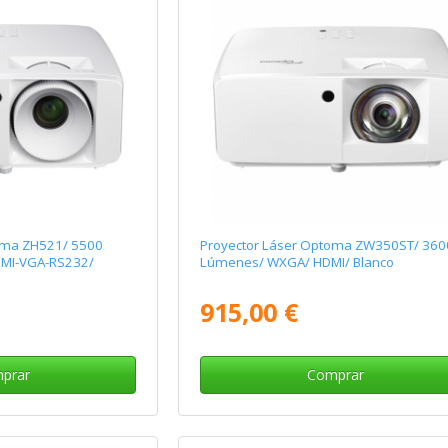
oma ZH521/ 5500
Proyector Láser Optoma ZW350ST/ 360
DMI-VGA-RS232/
Lúmenes/ WXGA/ HDMI/ Blanco
915,00 €
prar
Comprar