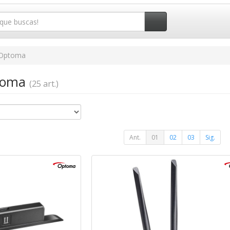
Optoma
ptoma
(25 art.)
Ant.
01
02
03
Sig.