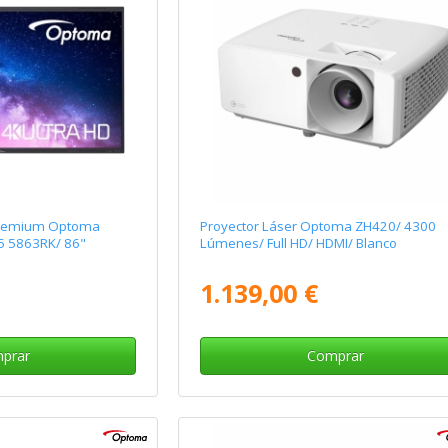
 Premium Optoma
Proyector Láser Optoma ZH420/ 4300
 5 5863RK/ 86"
Lúmenes/ Full HD/ HDMI/ Blanco
1.139,00 €
prar
Comprar