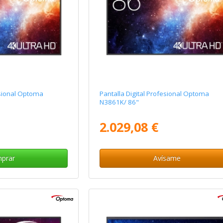
esional Optoma
Pantalla Digital Profesional Optoma
N3861K/ 86"
2.029,08 €
prar
Avísame