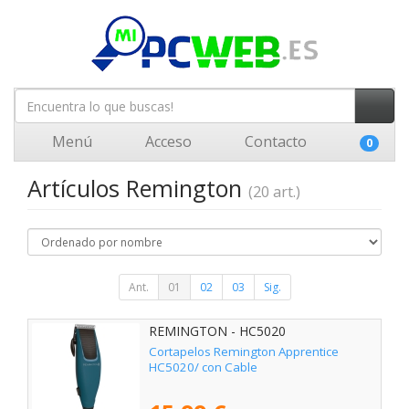
Menú
Acceso
Contacto
0
Artículos Remington
(20 art.)
Ant.
01
02
03
Sig.
REMINGTON - HC5020
Cortapelos Remington Apprentice
HC5020/ con Cable