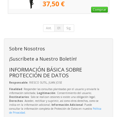
37,50 €
Comprar
Ant.
01
Sig.
Sobre Nosotros
¡Suscríbete a Nuestro Boletín!
INFORMACIÓN BÁSICA SOBRE
PROTECCIÓN DE DATOS
Responsable
: RIESCO SUTIL, JUAN JOSE
Finalidad
: Responder las consultas planteadas por el usuario y enviarle la
información solicitada;
Legitimación
: Consentimiento del usuario;
Destinatarios
: Solo se realizan cesiones si existe una obligación legal;
Derechos
: Acceder, rectificar y suprimir, así como otros derechos, como se
indica en la información adicional;
Información Adicional
: Puede
consultar la información completa de Protección de Datos en nuestra
Política
de Privacidad
.