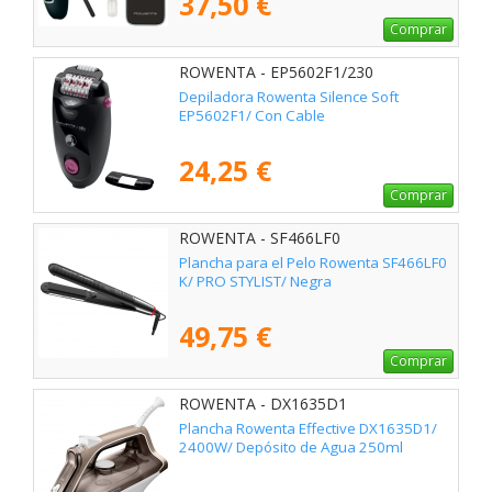
37,50 €
Comprar
ROWENTA - EP5602F1/230
Depiladora Rowenta Silence Soft
EP5602F1/ Con Cable
24,25 €
Comprar
ROWENTA - SF466LF0
Plancha para el Pelo Rowenta SF466LF0
K/ PRO STYLIST/ Negra
49,75 €
Comprar
ROWENTA - DX1635D1
Plancha Rowenta Effective DX1635D1/
2400W/ Depósito de Agua 250ml